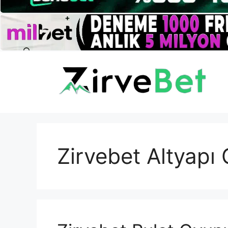
İçeriğe
atla
Zirvebet Altyapı 