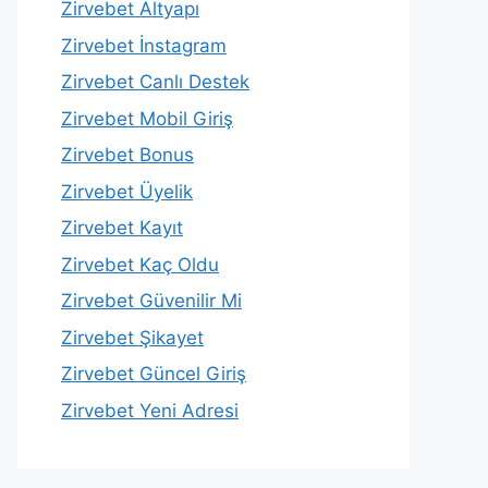
Zirvebet Altyapı
Zirvebet İnstagram
Zirvebet Canlı Destek
Zirvebet Mobil Giriş
Zirvebet Bonus
Zirvebet Üyelik
Zirvebet Kayıt
Zirvebet Kaç Oldu
Zirvebet Güvenilir Mi
Zirvebet Şikayet
Zirvebet Güncel Giriş
Zirvebet Yeni Adresi