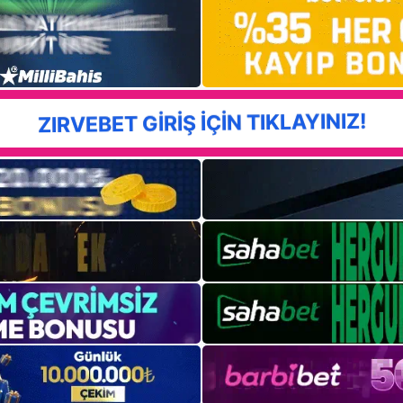
ZIRVEBET GİRİŞ İÇİN TIKLAYINIZ!