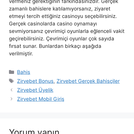
vermeniz gerektiğinin farkındasınızdır. Gerçek
zamanlı bahislere katılamıyorsanız, ziyaret
etmeyi tercih ettiğiniz casinoyu seçebilirsiniz.
Gerçek casinolarda casino oynamayı
sevmiyorsanız çevrimiçi oyunlarla eğlenceli vakit
geçirebilirsiniz. Çevrimiçi oyunlar çok sayıda
fırsat sunar. Bunlardan birkaçı aşağıda
verilmiştir.
Kategoriler
Bahis
Etiketler
Zirvebet Bonus
,
Zirvebet Gerçek Bahisçiler
Zirvebet Üyelik
Zirvebet Mobil Giriş
Yorum yapın