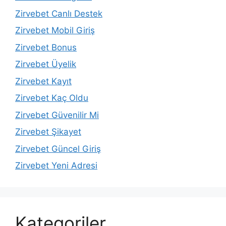
Zirvebet Canlı Destek
Zirvebet Mobil Giriş
Zirvebet Bonus
Zirvebet Üyelik
Zirvebet Kayıt
Zirvebet Kaç Oldu
Zirvebet Güvenilir Mi
Zirvebet Şikayet
Zirvebet Güncel Giriş
Zirvebet Yeni Adresi
Kategoriler