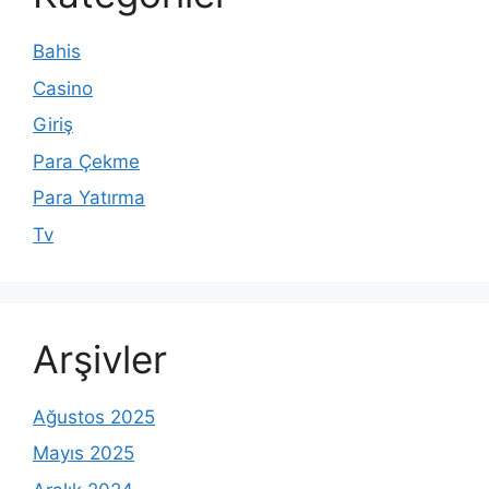
Bahis
Casino
Giriş
Para Çekme
Para Yatırma
Tv
Arşivler
Ağustos 2025
Mayıs 2025