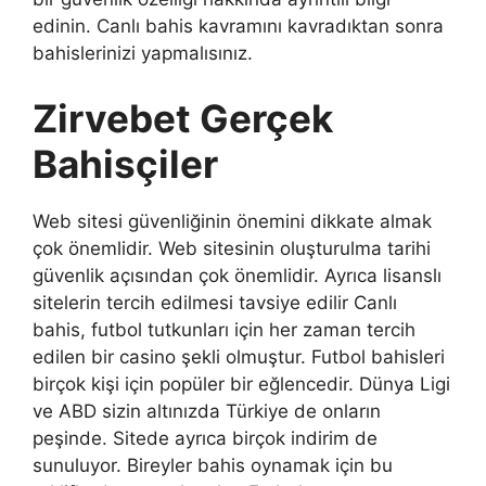
edinin. Canlı bahis kavramını kavradıktan sonra
bahislerinizi yapmalısınız.
Zirvebet Gerçek
Bahisçiler
Web sitesi güvenliğinin önemini dikkate almak
çok önemlidir. Web sitesinin oluşturulma tarihi
güvenlik açısından çok önemlidir. Ayrıca lisanslı
sitelerin tercih edilmesi tavsiye edilir Canlı
bahis, futbol tutkunları için her zaman tercih
edilen bir casino şekli olmuştur. Futbol bahisleri
birçok kişi için popüler bir eğlencedir. Dünya Ligi
ve ABD sizin altınızda Türkiye de onların
peşinde. Sitede ayrıca birçok indirim de
sunuluyor. Bireyler bahis oynamak için bu