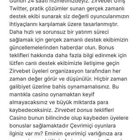
Günün 24 saati hizmetinizdeyiz. Zirvebet Giriş
Twitter, pratik çözümler sunan gerçek zamanlı
destek ekibi sunarak siz değerli oyuncularımızın
ihtiyaçlarını karşılamak üzere tasarlanmıştır.
Daha hızlı ve sorunsuz bir yatırım süreci
sağlamak için gerçek zamanlı destek ekibimizin
güncellemelerinden haberdar olun. Bonus
teklifleri hakkında daha fazla bilgi edinmek için
lütfen canlı destek ekibimizle iletişime geçin
Zirvebet üyeleri organizasyon tarafından her
zaman değer görür ve düşünülür. Hiçbir zaman
galibiyet üzerine bahis oynamamalısınız. Bu
mantıkla casino oynamaktan keyif
almayacaksınız ve büyük miktarda para
kaybedeceksiniz.
Zirvebet bonus teklifleri
Casino bunun bilincinde olup kaybeden üyelere
bonuslar sağlamaktadır Çevrimiçi oyunlara
ilginiz var mı? Eminim çevrimiçi varlığınıza ara